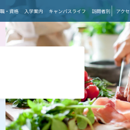
)
日本料理専攻
フランス・イタリ
様へ
保護者の皆様へ
企業の皆様へ
職・資格
入学案内
キャンパスライフ
訪問者別
アクセ
資格取得支援
活躍する卒業生
こども栄養給食専攻
調理師科 (1年制)