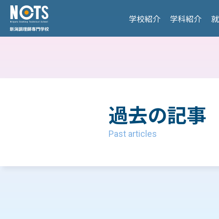
調理プロスキル科 (2年制
入学を検討されている皆
学校紹介
学科紹介
就
就職支援・実績
再進学希望の皆様へ
中国料理専攻
過去の記事
Past articles