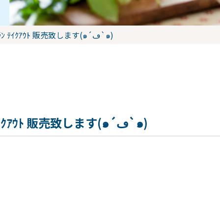
【ﾒｰﾙ予約限定】学生ﾚｽﾄﾗﾝ ﾃｲｸｱｳﾄ 販売致します(๑´ڡ`๑)
【ﾒｰﾙ予約限定】学生ﾚｽﾄﾗﾝ ﾃｲｸｱｳﾄ 販売致します(๑´ڡ`๑)